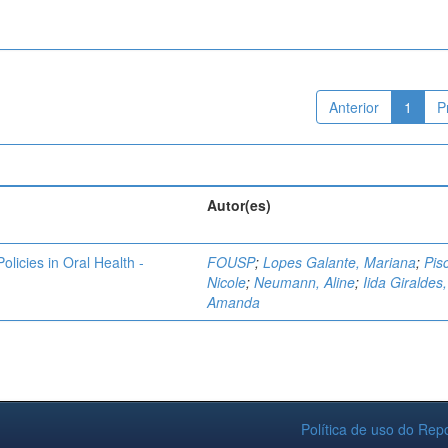
Anterior
1
P
Autor(es)
licies in Oral Health -
FOUSP
;
Lopes Galante, Mariana
;
Pis
Nicole
;
Neumann, Aline
;
Iida Giraldes,
Amanda
Política de uso do Repo