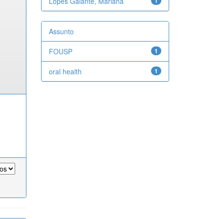
Lopes Galante, Mariana
1
Assunto
FOUSP
1
oral health
1