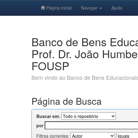
Página inicial
Navegar
Ajuda
Skip
navigation
Banco de Bens Educac
Prof. Dr. João Humbe
FOUSP
Bem vindo ao Banco de Bens Educacionais e
Página de Busca
Buscar em:
por
Filtros correntes: