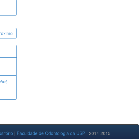
róximo
chel,
sitório
|
Faculdade de Odontologia da USP
- 2014-2015