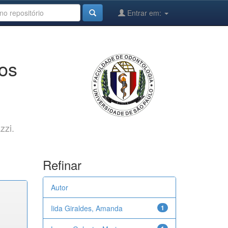
Entrar em:
cos
zzi.
Refinar
Autor
Iida Giraldes, Amanda
1