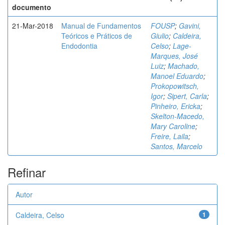
documento
21-Mar-2018
Manual de Fundamentos
FOUSP
;
Gavini,
Teóricos e Práticos de
Giulio
;
Caldeira,
Endodontia
Celso
;
Lage-
Marques, José
Luiz
;
Machado,
Manoel Eduardo
;
Prokopowitsch,
Igor
;
Sipert, Carla
;
Pinheiro, Ericka
;
Skelton-Macedo,
Mary Caroline
;
Freire, Laila
;
Santos, Marcelo
Refinar
Autor
Caldeira, Celso
1