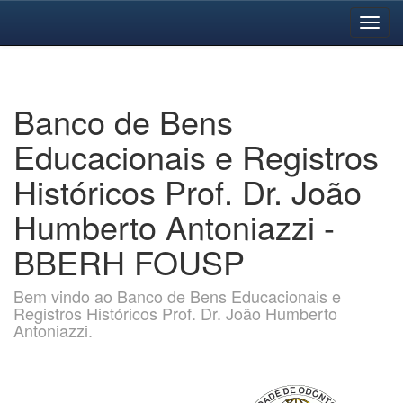
Skip
navigation
Banco de Bens
Educacionais e Registros
Históricos Prof. Dr. João
Humberto Antoniazzi -
BBERH FOUSP
Bem vindo ao Banco de Bens Educacionais e
Registros Históricos Prof. Dr. João Humberto
Antoniazzi.