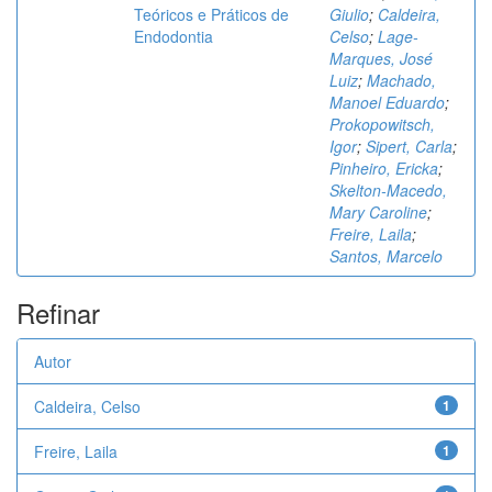
Teóricos e Práticos de
Giulio
;
Caldeira,
Endodontia
Celso
;
Lage-
Marques, José
Luiz
;
Machado,
Manoel Eduardo
;
Prokopowitsch,
Igor
;
Sipert, Carla
;
Pinheiro, Ericka
;
Skelton-Macedo,
Mary Caroline
;
Freire, Laila
;
Santos, Marcelo
Refinar
Autor
Caldeira, Celso
1
Freire, Laila
1