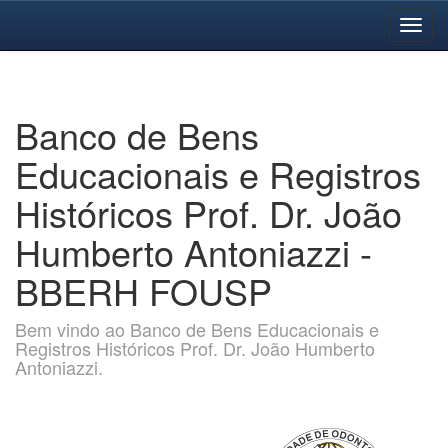
Skip
navigation
Banco de Bens
Educacionais e Registros
Históricos Prof. Dr. João
Humberto Antoniazzi -
BBERH FOUSP
Bem vindo ao Banco de Bens Educacionais e
Registros Históricos Prof. Dr. João Humberto
Antoniazzi.