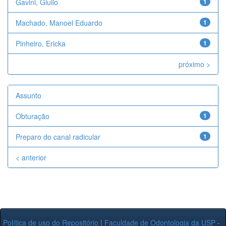
Gavini, Giulio
1
Machado, Manoel Eduardo
1
Pinheiro, Ericka
1
próximo >
Assunto
Obturação
1
Preparo do canal radicular
1
< anterior
Política de uso do Repositório
|
Faculdade de Odontologia da USP
-