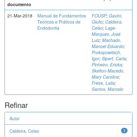
documento
21-Mar-2018
Manual de Fundamentos
FOUSP
;
Gavini,
Teóricos e Práticos de
Giulio
;
Caldeira,
Endodontia
Celso
;
Lage-
Marques, José
Luiz
;
Machado,
Manoel Eduardo
;
Prokopowitsch,
Igor
;
Sipert, Carla
;
Pinheiro, Ericka
;
Skelton-Macedo,
Mary Caroline
;
Freire, Laila
;
Santos, Marcelo
Refinar
Autor
Caldeira, Celso
1