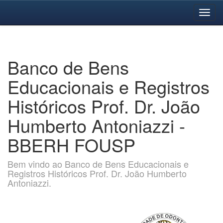
Skip
navigation
Banco de Bens
Educacionais e Registros
Históricos Prof. Dr. João
Humberto Antoniazzi -
BBERH FOUSP
Bem vindo ao Banco de Bens Educacionais e
Registros Históricos Prof. Dr. João Humberto
Antoniazzi.