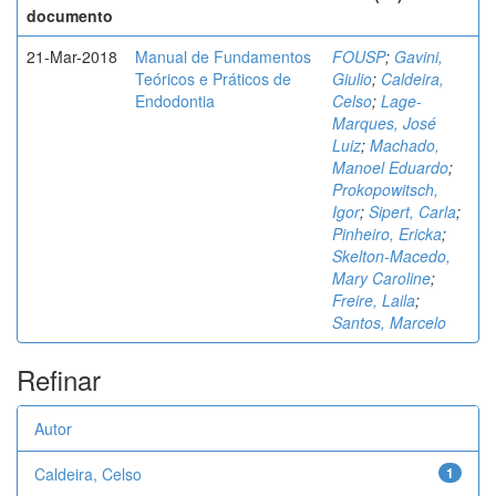
documento
21-Mar-2018
Manual de Fundamentos
FOUSP
;
Gavini,
Teóricos e Práticos de
Giulio
;
Caldeira,
Endodontia
Celso
;
Lage-
Marques, José
Luiz
;
Machado,
Manoel Eduardo
;
Prokopowitsch,
Igor
;
Sipert, Carla
;
Pinheiro, Ericka
;
Skelton-Macedo,
Mary Caroline
;
Freire, Laila
;
Santos, Marcelo
Refinar
Autor
Caldeira, Celso
1