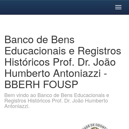
Skip
navigation
Banco de Bens
Educacionais e Registros
Históricos Prof. Dr. João
Humberto Antoniazzi -
BBERH FOUSP
Bem vindo ao Banco de Bens Educacionais e
Registros Históricos Prof. Dr. João Humberto
Antoniazzi.