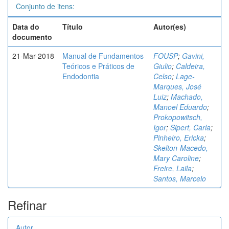
Conjunto de itens:
Data do
Título
Autor(es)
documento
21-Mar-2018
Manual de Fundamentos
FOUSP
;
Gavini,
Teóricos e Práticos de
Giulio
;
Caldeira,
Endodontia
Celso
;
Lage-
Marques, José
Luiz
;
Machado,
Manoel Eduardo
;
Prokopowitsch,
Igor
;
Sipert, Carla
;
Pinheiro, Ericka
;
Skelton-Macedo,
Mary Caroline
;
Freire, Laila
;
Santos, Marcelo
Refinar
Autor