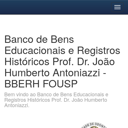
Skip
navigation
Banco de Bens
Educacionais e Registros
Históricos Prof. Dr. João
Humberto Antoniazzi -
BBERH FOUSP
Bem vindo ao Banco de Bens Educacionais e
Registros Históricos Prof. Dr. João Humberto
Antoniazzi.