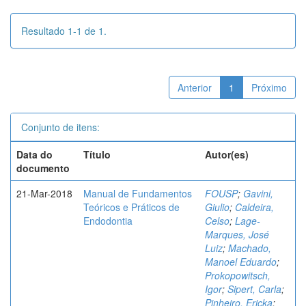
Resultado 1-1 de 1.
Anterior
1
Próximo
Conjunto de itens:
Data do
Título
Autor(es)
documento
21-Mar-2018
Manual de Fundamentos
FOUSP
;
Gavini,
Teóricos e Práticos de
Giulio
;
Caldeira,
Endodontia
Celso
;
Lage-
Marques, José
Luiz
;
Machado,
Manoel Eduardo
;
Prokopowitsch,
Igor
;
Sipert, Carla
;
Pinheiro, Ericka
;