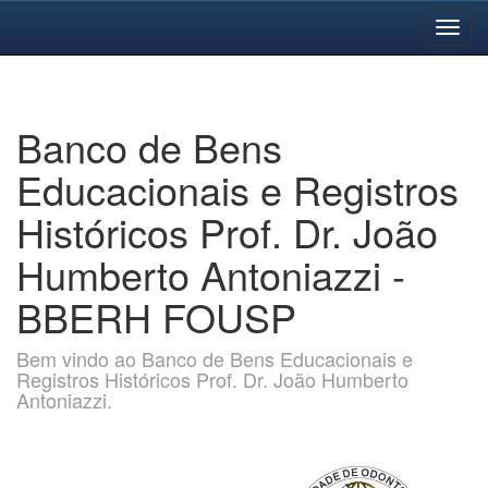
Skip
navigation
Banco de Bens
Educacionais e Registros
Históricos Prof. Dr. João
Humberto Antoniazzi -
BBERH FOUSP
Bem vindo ao Banco de Bens Educacionais e
Registros Históricos Prof. Dr. João Humberto
Antoniazzi.