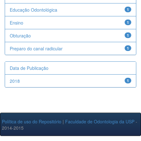
Educação Odontológica
1
Ensino
1
Obturação
1
Preparo do canal radicular
1
Data de Publicação
2018
1
Política de uso do Repositório
|
Faculdade de Odontologia da USP
-
2014-2015