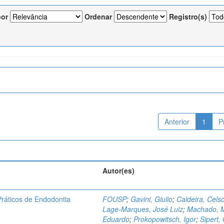
por
Ordenar
Registro(s)
Anterior
1
P
Autor(es)
ráticos de Endodontia
FOUSP
;
Gavini, Giulio
;
Caldeira, Cels
Lage-Marques, José Luiz
;
Machado, 
Eduardo
;
Prokopowitsch, Igor
;
Sipert,