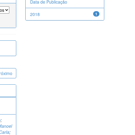
Data de Publicação
2018
1
róximo
o
;
Manoel
 Carla
;