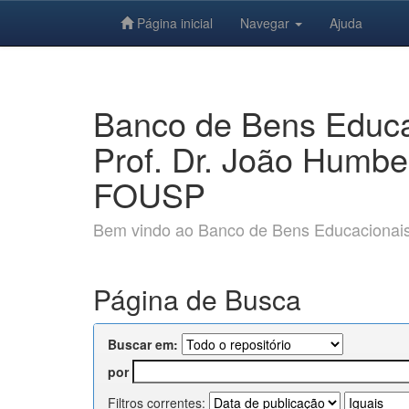
Página inicial
Navegar
Ajuda
Skip
navigation
Banco de Bens Educac
Prof. Dr. João Humbe
FOUSP
Bem vindo ao Banco de Bens Educacionais e
Página de Busca
Buscar em:
por
Filtros correntes: