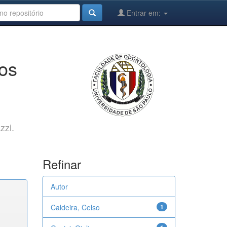
Entrar em:
cos
zzi.
Refinar
Autor
Caldeira, Celso
1