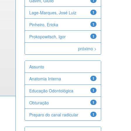
Gavini, Giulio
1
Lage-Marques, José Luiz
1
Pinheiro, Ericka
1
Prokopowitsch, Igor
1
próximo >
Assunto
Anatomia Interna
1
Educação Odontológica
1
Obturação
1
Preparo do canal radicular
1