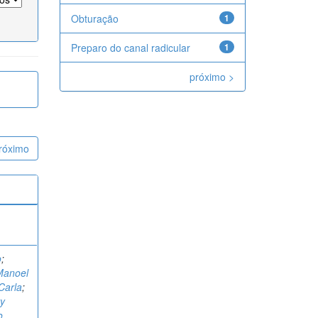
Obturação
1
Preparo do canal radicular
1
próximo >
róximo
o
;
Manoel
 Carla
;
ry
o