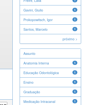
Freire, Laila
1
Gavini, Giulio
1
Prokopowitsch, Igor
1
Santos, Marcelo
1
próximo >
Assunto
Anatomia Interna
1
Educação Odontológica
1
Ensino
1
Graduação
1
Medicação Intracanal
1