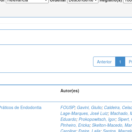
Anterior
1
P
Autor(es)
ráticos de Endodontia
FOUSP
;
Gavini, Giulio
;
Caldeira, Cels
Lage-Marques, José Luiz
;
Machado, 
Eduardo
;
Prokopowitsch, Igor
;
Sipert,
Pinheiro, Ericka
;
Skelton-Macedo, Ma
Caroline
;
Freire, Laila
;
Santos, Marcel