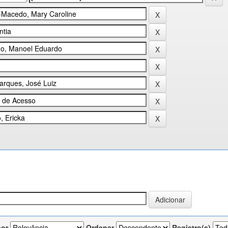
por
Ordenar
Registro(s)