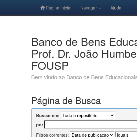
Página inicial
Navegar
Ajuda
Skip
navigation
Banco de Bens Educac
Prof. Dr. João Humbe
FOUSP
Bem vindo ao Banco de Bens Educacionais e
Página de Busca
Buscar em:
por
Filtros correntes: