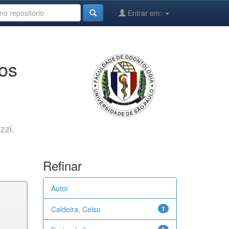
Entrar em:
cos
zzi.
Refinar
Autor
Caldeira, Celso
1