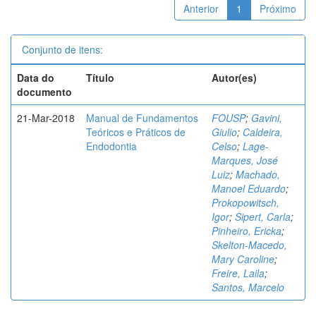
Anterior
1
Próximo
Conjunto de itens:
Data do
Título
Autor(es)
documento
21-Mar-2018
Manual de Fundamentos
FOUSP
;
Gavini,
Teóricos e Práticos de
Giulio
;
Caldeira,
Endodontia
Celso
;
Lage-
Marques, José
Luiz
;
Machado,
Manoel Eduardo
;
Prokopowitsch,
Igor
;
Sipert, Carla
;
Pinheiro, Ericka
;
Skelton-Macedo,
Mary Caroline
;
Freire, Laila
;
Santos, Marcelo