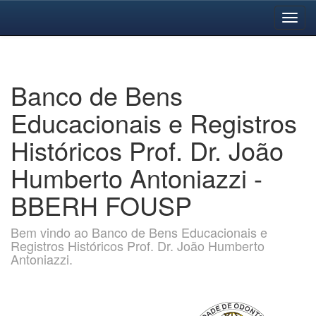
Skip
navigation
Banco de Bens
Educacionais e Registros
Históricos Prof. Dr. João
Humberto Antoniazzi -
BBERH FOUSP
Bem vindo ao Banco de Bens Educacionais e
Registros Históricos Prof. Dr. João Humberto
Antoniazzi.