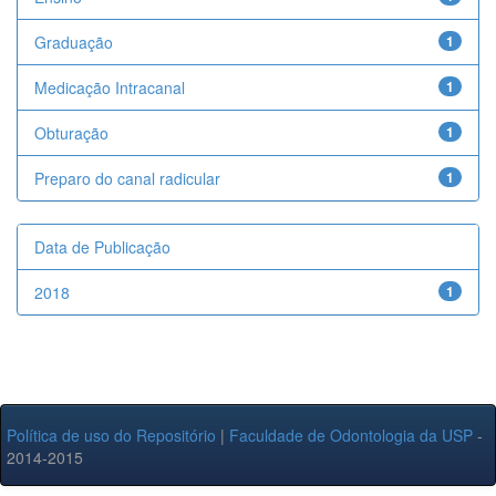
Graduação
1
Medicação Intracanal
1
Obturação
1
Preparo do canal radicular
1
Data de Publicação
2018
1
Política de uso do Repositório
|
Faculdade de Odontologia da USP
-
2014-2015