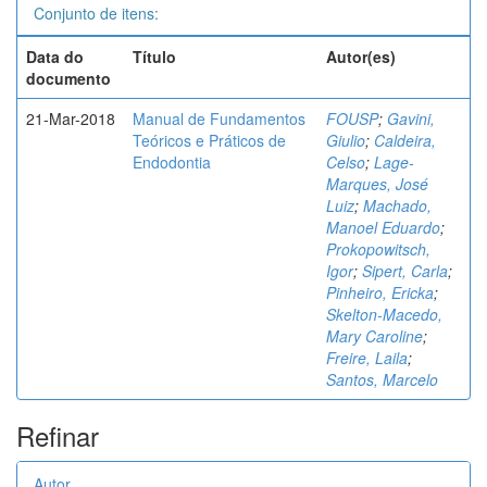
Conjunto de itens:
Data do
Título
Autor(es)
documento
21-Mar-2018
Manual de Fundamentos
FOUSP
;
Gavini,
Teóricos e Práticos de
Giulio
;
Caldeira,
Endodontia
Celso
;
Lage-
Marques, José
Luiz
;
Machado,
Manoel Eduardo
;
Prokopowitsch,
Igor
;
Sipert, Carla
;
Pinheiro, Ericka
;
Skelton-Macedo,
Mary Caroline
;
Freire, Laila
;
Santos, Marcelo
Refinar
Autor