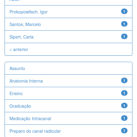
Prokopowitsch, Igor
1
Santos, Marcelo
1
Sipert, Carla
1
< anterior
Assunto
Anatomia Interna
1
Ensino
1
Graduação
1
Medicação Intracanal
1
Preparo do canal radicular
1