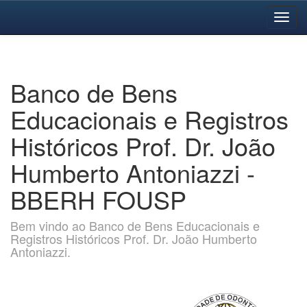
Skip
navigation
Banco de Bens
Educacionais e Registros
Históricos Prof. Dr. João
Humberto Antoniazzi -
BBERH FOUSP
Bem vindo ao Banco de Bens Educacionais e
Registros Históricos Prof. Dr. João Humberto
Antoniazzi.