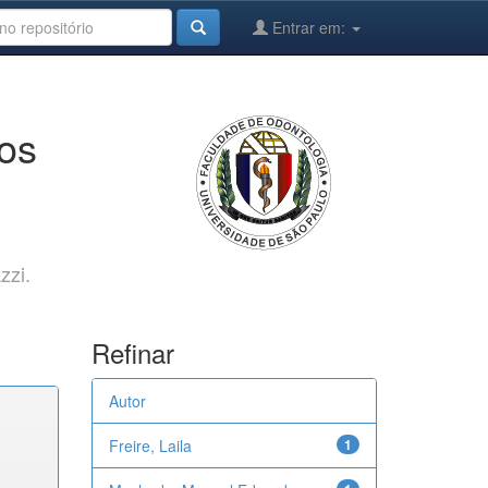
Entrar em:
cos
zzi.
Refinar
Autor
Freire, Laila
1