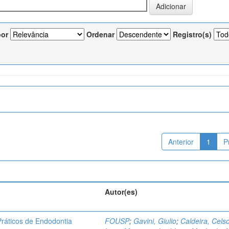
por
Ordenar
Registro(s)
Anterior
1
P
Autor(es)
ráticos de Endodontia
FOUSP
;
Gavini, Giulio
;
Caldeira, Cels