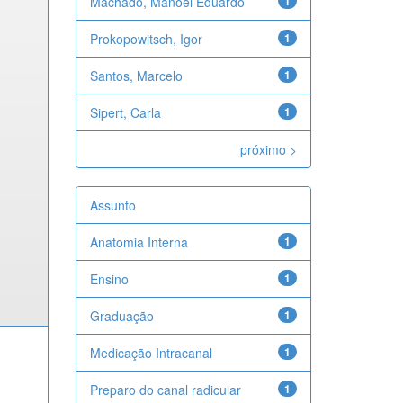
Machado, Manoel Eduardo
1
Prokopowitsch, Igor
1
Santos, Marcelo
1
Sipert, Carla
1
próximo >
Assunto
Anatomia Interna
1
Ensino
1
Graduação
1
Medicação Intracanal
1
Preparo do canal radicular
1