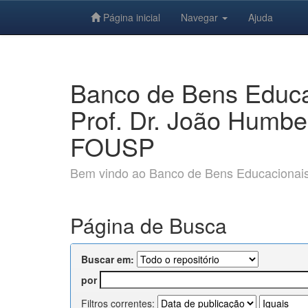
Página inicial
Navegar
Ajuda
Skip
navigation
Banco de Bens Educac
Prof. Dr. João Humbe
FOUSP
Bem vindo ao Banco de Bens Educacionais e
Página de Busca
Buscar em:
por
Filtros correntes: