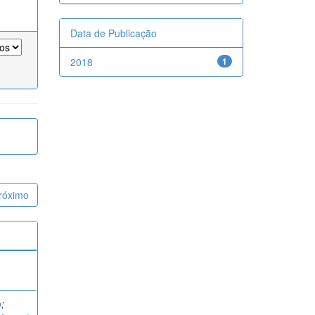
Data de Publicação
2018
1
róximo
o
;