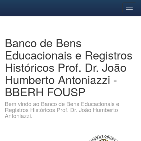
Skip
navigation
Banco de Bens
Educacionais e Registros
Históricos Prof. Dr. João
Humberto Antoniazzi -
BBERH FOUSP
Bem vindo ao Banco de Bens Educacionais e
Registros Históricos Prof. Dr. João Humberto
Antoniazzi.