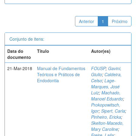
Anterior
1
Próximo
Conjunto de itens:
Data do
Título
Autor(es)
documento
21-Mar-2018
Manual de Fundamentos
FOUSP
;
Gavini,
Teóricos e Práticos de
Giulio
;
Caldeira,
Endodontia
Celso
;
Lage-
Marques, José
Luiz
;
Machado,
Manoel Eduardo
;
Prokopowitsch,
Igor
;
Sipert, Carla
;
Pinheiro, Ericka
;
Skelton-Macedo,
Mary Caroline
;
Freire, Laila
;