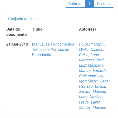
Anterior
1
Próximo
Conjunto de itens:
Data do
Título
Autor(es)
documento
21-Mar-2018
Manual de Fundamentos
FOUSP
;
Gavini,
Teóricos e Práticos de
Giulio
;
Caldeira,
Endodontia
Celso
;
Lage-
Marques, José
Luiz
;
Machado,
Manoel Eduardo
;
Prokopowitsch,
Igor
;
Sipert, Carla
;
Pinheiro, Ericka
;
Skelton-Macedo,
Mary Caroline
;
Freire, Laila
;
Santos, Marcelo