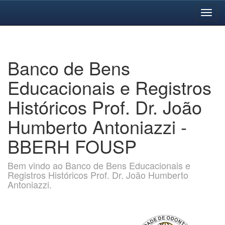
Skip
navigation
Banco de Bens
Educacionais e Registros
Históricos Prof. Dr. João
Humberto Antoniazzi -
BBERH FOUSP
Bem vindo ao Banco de Bens Educacionais e
Registros Históricos Prof. Dr. João Humberto
Antoniazzi.