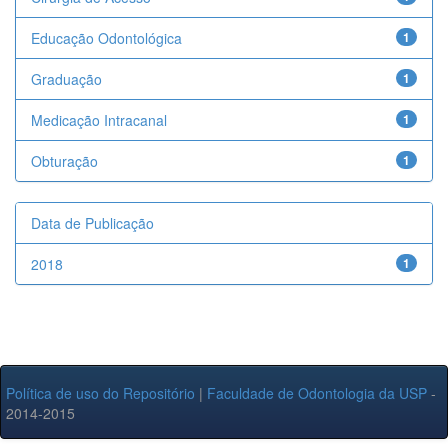
Educação Odontológica
1
Graduação
1
Medicação Intracanal
1
Obturação
1
Data de Publicação
2018
1
Política de uso do Repositório
|
Faculdade de Odontologia da USP
-
2014-2015