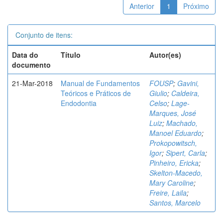
Anterior
1
Próximo
Conjunto de itens:
Data do
Título
Autor(es)
documento
21-Mar-2018
Manual de Fundamentos
FOUSP
;
Gavini,
Teóricos e Práticos de
Giulio
;
Caldeira,
Endodontia
Celso
;
Lage-
Marques, José
Luiz
;
Machado,
Manoel Eduardo
;
Prokopowitsch,
Igor
;
Sipert, Carla
;
Pinheiro, Ericka
;
Skelton-Macedo,
Mary Caroline
;
Freire, Laila
;
Santos, Marcelo