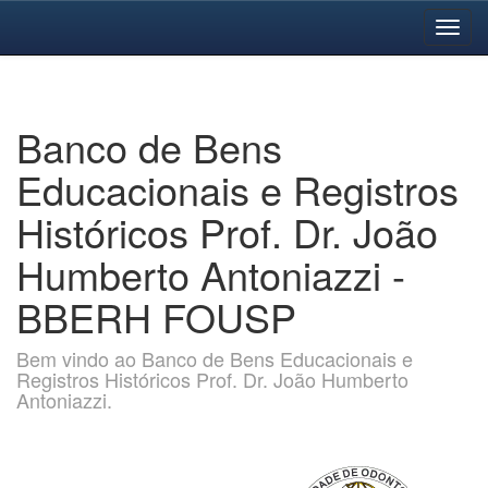
Skip
navigation
Banco de Bens
Educacionais e Registros
Históricos Prof. Dr. João
Humberto Antoniazzi -
BBERH FOUSP
Bem vindo ao Banco de Bens Educacionais e
Registros Históricos Prof. Dr. João Humberto
Antoniazzi.