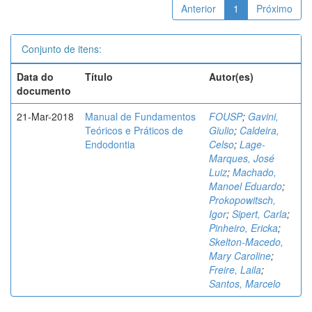
Anterior
1
Próximo
Conjunto de itens:
Data do
Título
Autor(es)
documento
21-Mar-2018
Manual de Fundamentos
FOUSP
;
Gavini,
Teóricos e Práticos de
Giulio
;
Caldeira,
Endodontia
Celso
;
Lage-
Marques, José
Luiz
;
Machado,
Manoel Eduardo
;
Prokopowitsch,
Igor
;
Sipert, Carla
;
Pinheiro, Ericka
;
Skelton-Macedo,
Mary Caroline
;
Freire, Laila
;
Santos, Marcelo