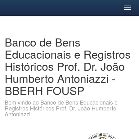
Skip
navigation
Banco de Bens
Educacionais e Registros
Históricos Prof. Dr. João
Humberto Antoniazzi -
BBERH FOUSP
Bem vindo ao Banco de Bens Educacionais e
Registros Históricos Prof. Dr. João Humberto
Antoniazzi.