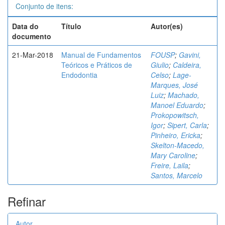
Conjunto de itens:
Data do
Título
Autor(es)
documento
21-Mar-2018
Manual de Fundamentos
FOUSP
;
Gavini,
Teóricos e Práticos de
Giulio
;
Caldeira,
Endodontia
Celso
;
Lage-
Marques, José
Luiz
;
Machado,
Manoel Eduardo
;
Prokopowitsch,
Igor
;
Sipert, Carla
;
Pinheiro, Ericka
;
Skelton-Macedo,
Mary Caroline
;
Freire, Laila
;
Santos, Marcelo
Refinar
Autor