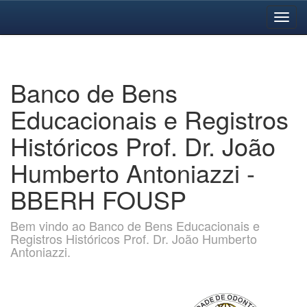
Skip
navigation
Banco de Bens
Educacionais e Registros
Históricos Prof. Dr. João
Humberto Antoniazzi -
BBERH FOUSP
Bem vindo ao Banco de Bens Educacionais e
Registros Históricos Prof. Dr. João Humberto
Antoniazzi.