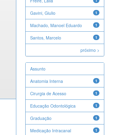
Freire, Laila
1
Gavini, Giulio
1
Machado, Manoel Eduardo
1
Santos, Marcelo
1
próximo >
Assunto
Anatomia Interna
1
Cirurgia de Acesso
1
Educação Odontológica
1
Graduação
1
Medicação Intracanal
1