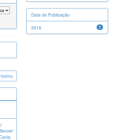
Data de Publicação
2018
1
róximo
o
;
Manoel
 Carla
;