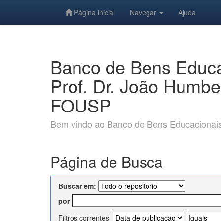
Página inicial
Navegar
Ajuda
Skip
navigation
Banco de Bens Educac
Prof. Dr. João Humbe
FOUSP
Bem vindo ao Banco de Bens Educacionais e
Página de Busca
Buscar em:
por
Filtros correntes: