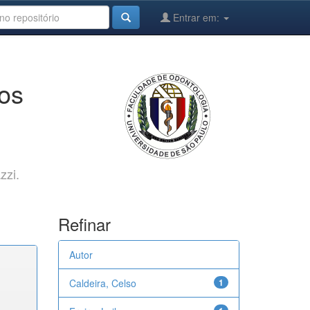
Entrar em:
cos
zzi.
Refinar
Autor
Caldeira, Celso
1