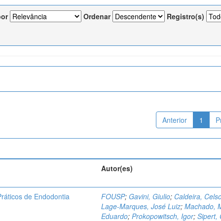
por
Ordenar
Registro(s)
Anterior
1
P
Autor(es)
ráticos de Endodontia
FOUSP
;
Gavini, Giulio
;
Caldeira, Cels
Lage-Marques, José Luiz
;
Machado, 
Eduardo
;
Prokopowitsch, Igor
;
Sipert,