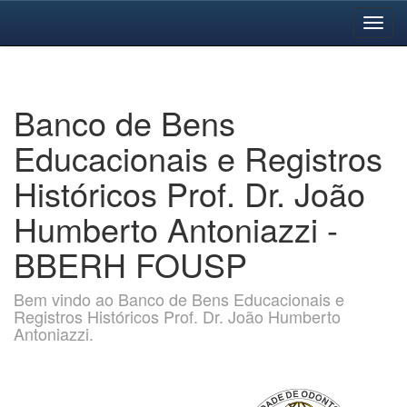
Skip
navigation
Banco de Bens
Educacionais e Registros
Históricos Prof. Dr. João
Humberto Antoniazzi -
BBERH FOUSP
Bem vindo ao Banco de Bens Educacionais e
Registros Históricos Prof. Dr. João Humberto
Antoniazzi.