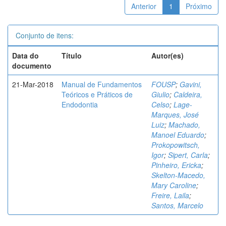
Anterior
1
Próximo
Conjunto de itens:
Data do
Título
Autor(es)
documento
21-Mar-2018
Manual de Fundamentos
FOUSP
;
Gavini,
Teóricos e Práticos de
Giulio
;
Caldeira,
Endodontia
Celso
;
Lage-
Marques, José
Luiz
;
Machado,
Manoel Eduardo
;
Prokopowitsch,
Igor
;
Sipert, Carla
;
Pinheiro, Ericka
;
Skelton-Macedo,
Mary Caroline
;
Freire, Laila
;
Santos, Marcelo