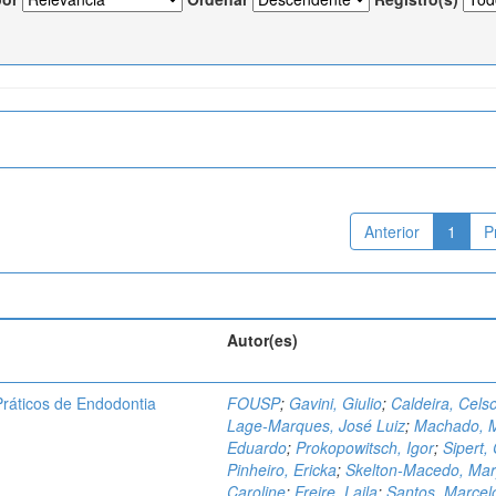
Anterior
1
P
Autor(es)
ráticos de Endodontia
FOUSP
;
Gavini, Giulio
;
Caldeira, Cels
Lage-Marques, José Luiz
;
Machado, 
Eduardo
;
Prokopowitsch, Igor
;
Sipert,
Pinheiro, Ericka
;
Skelton-Macedo, Ma
Caroline
;
Freire, Laila
;
Santos, Marcel