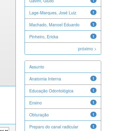
Gavini, Giulio
1
Lage-Marques, José Luiz
1
Machado, Manoel Eduardo
1
Pinheiro, Ericka
1
próximo >
Assunto
Anatomia Interna
1
Educação Odontológica
1
Ensino
1
Obturação
1
Preparo do canal radicular
1