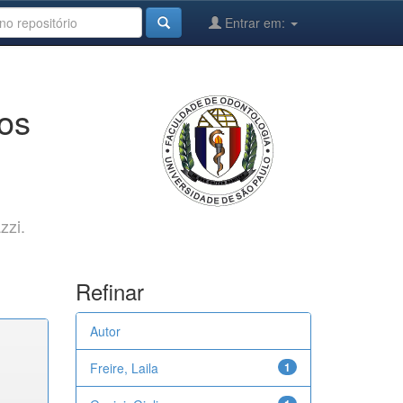
Entrar em:
cos
zzi.
Refinar
Autor
Freire, Laila
1