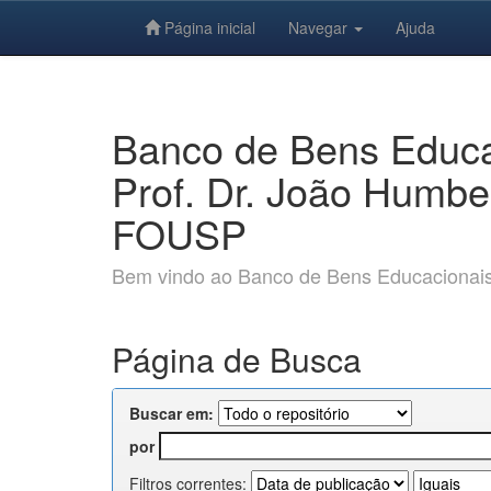
Página inicial
Navegar
Ajuda
Skip
navigation
Banco de Bens Educac
Prof. Dr. João Humbe
FOUSP
Bem vindo ao Banco de Bens Educacionais e
Página de Busca
Buscar em:
por
Filtros correntes: