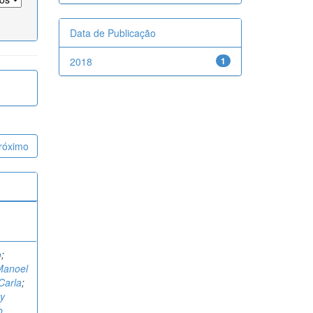
Data de Publicação
2018
1
róximo
o
;
Manoel
 Carla
;
ry
o