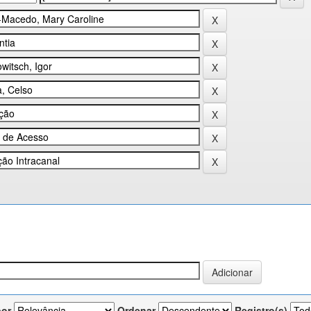
por
Ordenar
Registro(s)