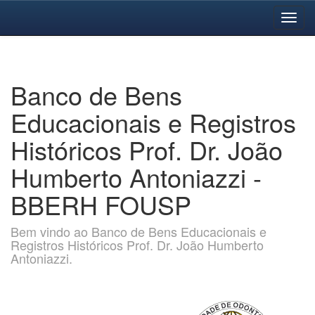
Skip
navigation
Banco de Bens
Educacionais e Registros
Históricos Prof. Dr. João
Humberto Antoniazzi -
BBERH FOUSP
Bem vindo ao Banco de Bens Educacionais e
Registros Históricos Prof. Dr. João Humberto
Antoniazzi.