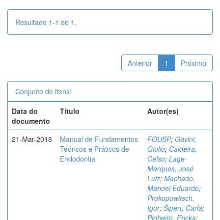
Resultado 1-1 de 1.
Anterior
1
Próximo
Conjunto de itens:
Data do
Título
Autor(es)
documento
21-Mar-2018
Manual de Fundamentos
FOUSP
;
Gavini,
Teóricos e Práticos de
Giulio
;
Caldeira,
Endodontia
Celso
;
Lage-
Marques, José
Luiz
;
Machado,
Manoel Eduardo
;
Prokopowitsch,
Igor
;
Sipert, Carla
;
Pinheiro, Ericka
;