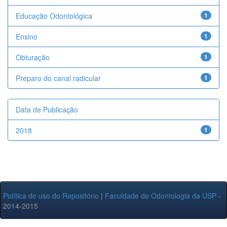
Educação Odontológica
1
Ensino
1
Obturação
1
Preparo do canal radicular
1
Data de Publicação
2018
1
Política de uso do Repositório
|
Faculdade de Odontologia da USP
-
2014-2015