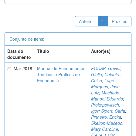
Anterior
1
Próximo
Conjunto de itens:
Data do
Título
Autor(es)
documento
21-Mar-2018
Manual de Fundamentos
FOUSP
;
Gavini,
Teóricos e Práticos de
Giulio
;
Caldeira,
Endodontia
Celso
;
Lage-
Marques, José
Luiz
;
Machado,
Manoel Eduardo
;
Prokopowitsch,
Igor
;
Sipert, Carla
;
Pinheiro, Ericka
;
Skelton-Macedo,
Mary Caroline
;
Freire, Laila
;