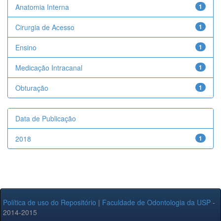
Anatomia Interna
1
Cirurgia de Acesso
1
Ensino
1
Medicação Intracanal
1
Obturação
1
Data de Publicação
2018
1
Política de uso do Repositório
|
Faculdade de Odontologia da USP
-
2014-2015