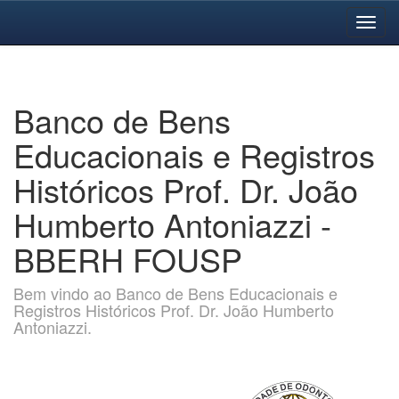
Skip
navigation
Banco de Bens
Educacionais e Registros
Históricos Prof. Dr. João
Humberto Antoniazzi -
BBERH FOUSP
Bem vindo ao Banco de Bens Educacionais e
Registros Históricos Prof. Dr. João Humberto
Antoniazzi.