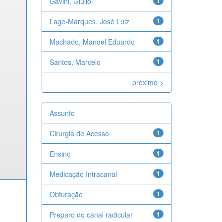
Gavini, Giulio
1
Lage-Marques, José Luiz
1
Machado, Manoel Eduardo
1
Santos, Marcelo
1
próximo >
Assunto
Cirurgia de Acesso
1
Ensino
1
Medicação Intracanal
1
Obturação
1
Preparo do canal radicular
1