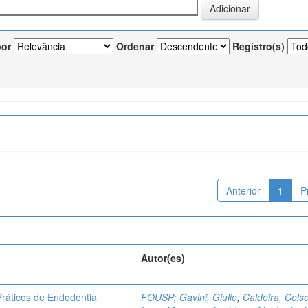
por
Ordenar
Registro(s)
Anterior
1
P
Autor(es)
ráticos de Endodontia
FOUSP
;
Gavini, Giulio
;
Caldeira, Cels