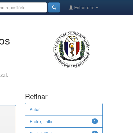
Entrar em:
cos
zzi.
Refinar
Autor
Freire, Laila
1