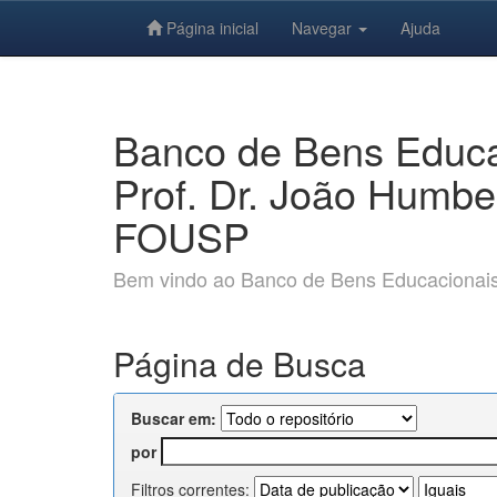
Página inicial
Navegar
Ajuda
Skip
navigation
Banco de Bens Educac
Prof. Dr. João Humbe
FOUSP
Bem vindo ao Banco de Bens Educacionais e
Página de Busca
Buscar em:
por
Filtros correntes: