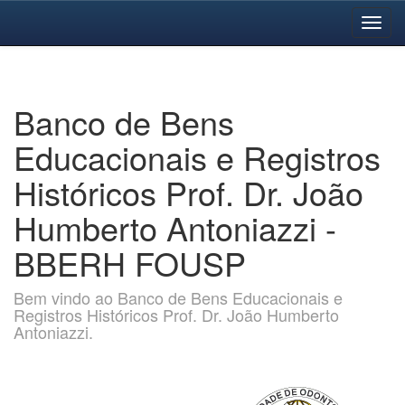
Skip
navigation
Banco de Bens
Educacionais e Registros
Históricos Prof. Dr. João
Humberto Antoniazzi -
BBERH FOUSP
Bem vindo ao Banco de Bens Educacionais e
Registros Históricos Prof. Dr. João Humberto
Antoniazzi.