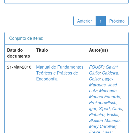
Anterior
1
Próximo
Conjunto de itens:
Data do
Título
Autor(es)
documento
21-Mar-2018
Manual de Fundamentos
FOUSP
;
Gavini,
Teóricos e Práticos de
Giulio
;
Caldeira,
Endodontia
Celso
;
Lage-
Marques, José
Luiz
;
Machado,
Manoel Eduardo
;
Prokopowitsch,
Igor
;
Sipert, Carla
;
Pinheiro, Ericka
;
Skelton-Macedo,
Mary Caroline
;
Freire, Laila
;