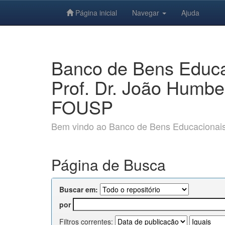
Página inicial
Navegar
Ajuda
Skip
navigation
Banco de Bens Educac
Prof. Dr. João Humbe
FOUSP
Bem vindo ao Banco de Bens Educacionais e
Página de Busca
Buscar em:
por
Filtros correntes: