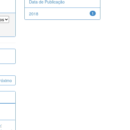
Data de Publicação
2018
1
róximo
o
;