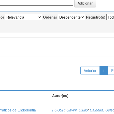
por
Ordenar
Registro(s)
Anterior
1
P
Autor(es)
ráticos de Endodontia
FOUSP
;
Gavini, Giulio
;
Caldeira, Cels