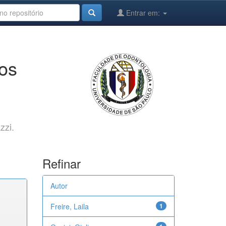
Entrar em:
cos
zzi.
Refinar
Autor
Freire, Laila
1