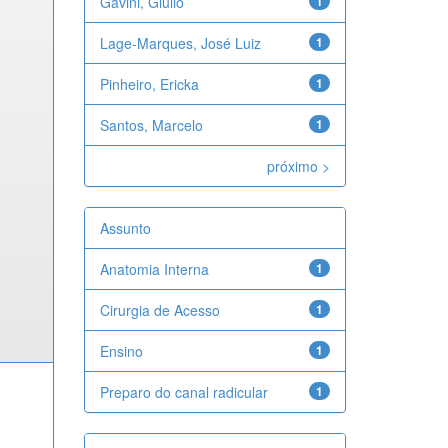
Gavini, Giulio
1
Lage-Marques, José Luiz
1
Pinheiro, Ericka
1
Santos, Marcelo
1
próximo >
Assunto
Anatomia Interna
1
Cirurgia de Acesso
1
Ensino
1
Preparo do canal radicular
1