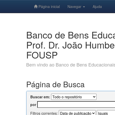
Página inicial
Navegar
Ajuda
Skip
navigation
Banco de Bens Educac
Prof. Dr. João Humbe
FOUSP
Bem vindo ao Banco de Bens Educacionais e
Página de Busca
Buscar em:
por
Filtros correntes: