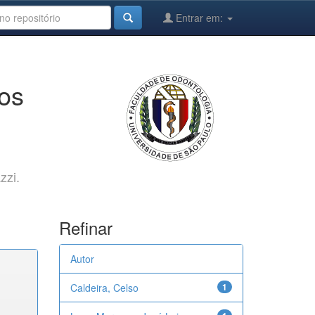
Entrar em:
cos
zzi.
Refinar
Autor
Caldeira, Celso
1