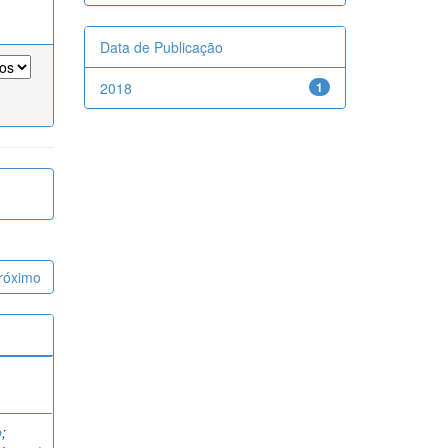
Data de Publicação
2018
1
róximo
o
;