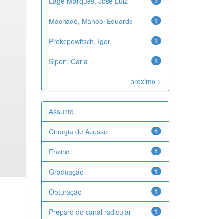
Lage-Marques, José Luiz
1
Machado, Manoel Eduardo
1
Prokopowitsch, Igor
1
Sipert, Carla
1
próximo >
Assunto
Cirurgia de Acesso
1
Ensino
1
Graduação
1
Obturação
1
Preparo do canal radicular
1