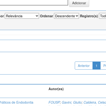
por
Ordenar
Registro(s)
Anterior
1
P
Autor(es)
ráticos de Endodontia
FOUSP
;
Gavini, Giulio
;
Caldeira, Cels