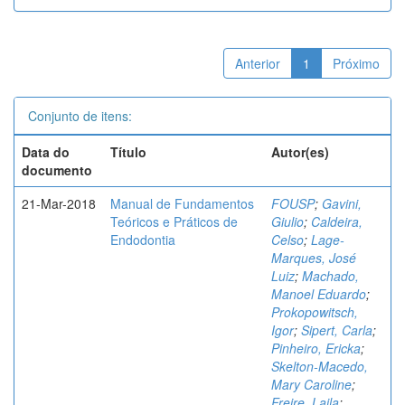
Anterior
1
Próximo
Conjunto de itens:
Data do
Título
Autor(es)
documento
21-Mar-2018
Manual de Fundamentos
FOUSP
;
Gavini,
Teóricos e Práticos de
Giulio
;
Caldeira,
Endodontia
Celso
;
Lage-
Marques, José
Luiz
;
Machado,
Manoel Eduardo
;
Prokopowitsch,
Igor
;
Sipert, Carla
;
Pinheiro, Ericka
;
Skelton-Macedo,
Mary Caroline
;
Freire, Laila
;