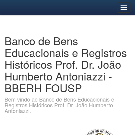
Skip
navigation
Banco de Bens
Educacionais e Registros
Históricos Prof. Dr. João
Humberto Antoniazzi -
BBERH FOUSP
Bem vindo ao Banco de Bens Educacionais e
Registros Históricos Prof. Dr. João Humberto
Antoniazzi.