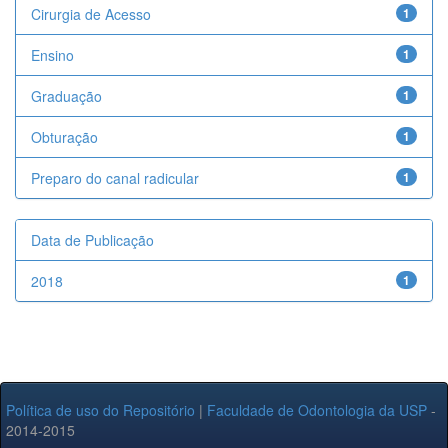
Cirurgia de Acesso
1
Ensino
1
Graduação
1
Obturação
1
Preparo do canal radicular
1
Data de Publicação
2018
1
Política de uso do Repositório
|
Faculdade de Odontologia da USP
-
2014-2015