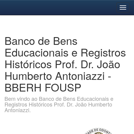
Skip
navigation
Banco de Bens
Educacionais e Registros
Históricos Prof. Dr. João
Humberto Antoniazzi -
BBERH FOUSP
Bem vindo ao Banco de Bens Educacionais e
Registros Históricos Prof. Dr. João Humberto
Antoniazzi.