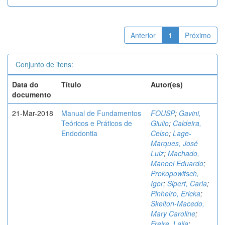
Anterior
1
Próximo
Conjunto de itens:
Data do
Título
Autor(es)
documento
21-Mar-2018
Manual de Fundamentos
FOUSP
;
Gavini,
Teóricos e Práticos de
Giulio
;
Caldeira,
Endodontia
Celso
;
Lage-
Marques, José
Luiz
;
Machado,
Manoel Eduardo
;
Prokopowitsch,
Igor
;
Sipert, Carla
;
Pinheiro, Ericka
;
Skelton-Macedo,
Mary Caroline
;
Freire, Laila
;