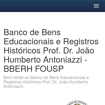
Skip
navigation
Banco de Bens
Educacionais e Registros
Históricos Prof. Dr. João
Humberto Antoniazzi -
BBERH FOUSP
Bem vindo ao Banco de Bens Educacionais e
Registros Históricos Prof. Dr. João Humberto
Antoniazzi.