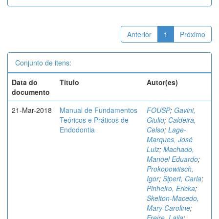
Anterior
1
Próximo
Conjunto de itens:
Data do
Título
Autor(es)
documento
21-Mar-2018
Manual de Fundamentos
FOUSP
;
Gavini,
Teóricos e Práticos de
Giulio
;
Caldeira,
Endodontia
Celso
;
Lage-
Marques, José
Luiz
;
Machado,
Manoel Eduardo
;
Prokopowitsch,
Igor
;
Sipert, Carla
;
Pinheiro, Ericka
;
Skelton-Macedo,
Mary Caroline
;
Freire, Laila
;