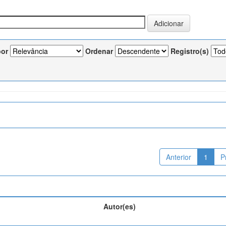
por
Ordenar
Registro(s)
Anterior
1
P
Autor(es)