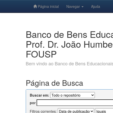
Página inicial
Navegar
Ajuda
Skip
navigation
Banco de Bens Educac
Prof. Dr. João Humbe
FOUSP
Bem vindo ao Banco de Bens Educacionais e
Página de Busca
Buscar em:
por
Filtros correntes: