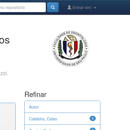
Entrar em:
cos
zzi.
Refinar
Autor
Caldeira, Celso
1