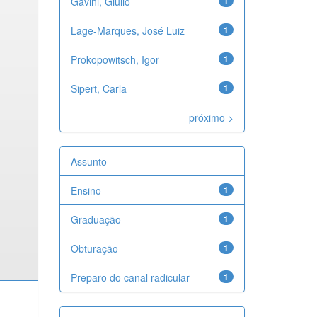
Gavini, Giulio
1
Lage-Marques, José Luiz
1
Prokopowitsch, Igor
1
Sipert, Carla
1
próximo >
Assunto
Ensino
1
Graduação
1
Obturação
1
Preparo do canal radicular
1