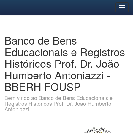
Skip
navigation
Banco de Bens
Educacionais e Registros
Históricos Prof. Dr. João
Humberto Antoniazzi -
BBERH FOUSP
Bem vindo ao Banco de Bens Educacionais e
Registros Históricos Prof. Dr. João Humberto
Antoniazzi.