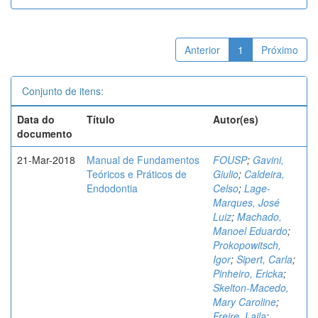
Anterior
1
Próximo
Conjunto de itens:
Data do
Título
Autor(es)
documento
21-Mar-2018
Manual de Fundamentos
FOUSP
;
Gavini,
Teóricos e Práticos de
Giulio
;
Caldeira,
Endodontia
Celso
;
Lage-
Marques, José
Luiz
;
Machado,
Manoel Eduardo
;
Prokopowitsch,
Igor
;
Sipert, Carla
;
Pinheiro, Ericka
;
Skelton-Macedo,
Mary Caroline
;
Freire, Laila
;