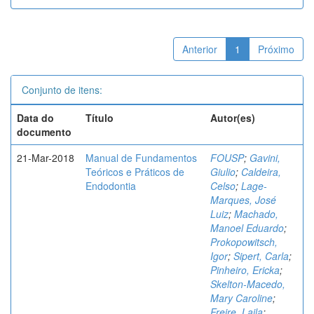
Anterior
1
Próximo
Conjunto de itens:
Data do
Título
Autor(es)
documento
21-Mar-2018
Manual de Fundamentos
FOUSP
;
Gavini,
Teóricos e Práticos de
Giulio
;
Caldeira,
Endodontia
Celso
;
Lage-
Marques, José
Luiz
;
Machado,
Manoel Eduardo
;
Prokopowitsch,
Igor
;
Sipert, Carla
;
Pinheiro, Ericka
;
Skelton-Macedo,
Mary Caroline
;
Freire, Laila
;