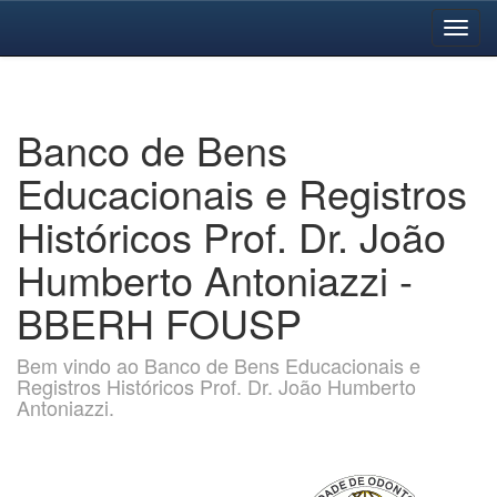
Skip
navigation
Banco de Bens
Educacionais e Registros
Históricos Prof. Dr. João
Humberto Antoniazzi -
BBERH FOUSP
Bem vindo ao Banco de Bens Educacionais e
Registros Históricos Prof. Dr. João Humberto
Antoniazzi.