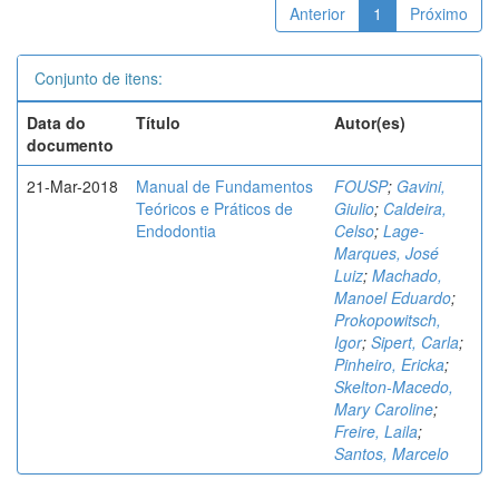
Anterior
1
Próximo
Conjunto de itens:
Data do
Título
Autor(es)
documento
21-Mar-2018
Manual de Fundamentos
FOUSP
;
Gavini,
Teóricos e Práticos de
Giulio
;
Caldeira,
Endodontia
Celso
;
Lage-
Marques, José
Luiz
;
Machado,
Manoel Eduardo
;
Prokopowitsch,
Igor
;
Sipert, Carla
;
Pinheiro, Ericka
;
Skelton-Macedo,
Mary Caroline
;
Freire, Laila
;
Santos, Marcelo