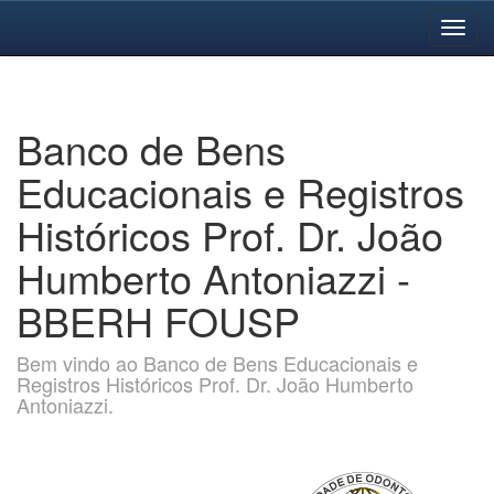
Skip
navigation
Banco de Bens
Educacionais e Registros
Históricos Prof. Dr. João
Humberto Antoniazzi -
BBERH FOUSP
Bem vindo ao Banco de Bens Educacionais e
Registros Históricos Prof. Dr. João Humberto
Antoniazzi.