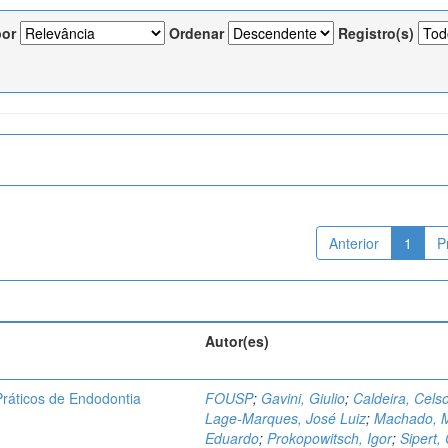
por
Ordenar
Registro(s)
Anterior
1
P
Autor(es)
ráticos de Endodontia
FOUSP
;
Gavini, Giulio
;
Caldeira, Cels
Lage-Marques, José Luiz
;
Machado, 
Eduardo
;
Prokopowitsch, Igor
;
Sipert,