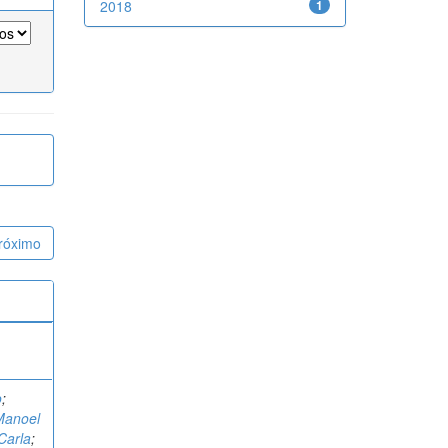
2018
1
róximo
o
;
Manoel
 Carla
;