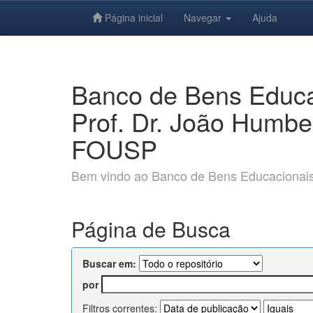
Página inicial
Navegar
Ajuda
Skip
navigation
Banco de Bens Educac
Prof. Dr. João Humbe
FOUSP
Bem vindo ao Banco de Bens Educacionais e
Página de Busca
Buscar em:
por
Filtros correntes: