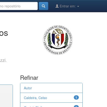
Entrar em:
cos
zzi.
Refinar
Autor
Caldeira, Celso
1