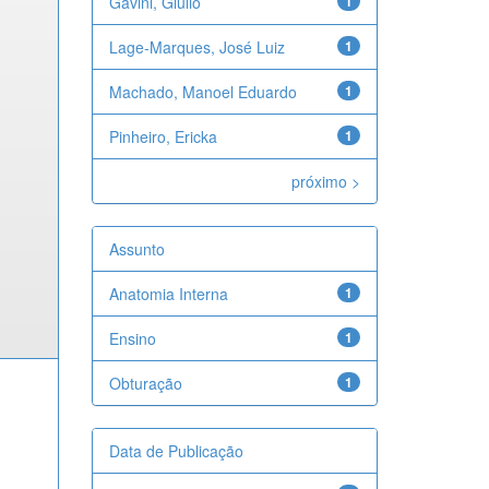
Gavini, Giulio
1
Lage-Marques, José Luiz
1
Machado, Manoel Eduardo
1
Pinheiro, Ericka
1
próximo >
Assunto
Anatomia Interna
1
Ensino
1
Obturação
1
Data de Publicação