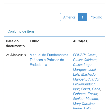
Anterior
1
Próximo
Conjunto de itens:
Data do
Título
Autor(es)
documento
21-Mar-2018
Manual de Fundamentos
FOUSP
;
Gavini,
Teóricos e Práticos de
Giulio
;
Caldeira,
Endodontia
Celso
;
Lage-
Marques, José
Luiz
;
Machado,
Manoel Eduardo
;
Prokopowitsch,
Igor
;
Sipert, Carla
;
Pinheiro, Ericka
;
Skelton-Macedo,
Mary Caroline
;
Freire, Laila
;