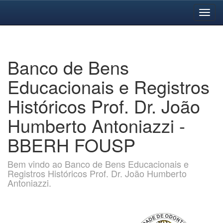
Skip
navigation
Banco de Bens
Educacionais e Registros
Históricos Prof. Dr. João
Humberto Antoniazzi -
BBERH FOUSP
Bem vindo ao Banco de Bens Educacionais e
Registros Históricos Prof. Dr. João Humberto
Antoniazzi.