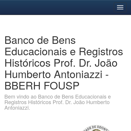
Skip
navigation
Banco de Bens
Educacionais e Registros
Históricos Prof. Dr. João
Humberto Antoniazzi -
BBERH FOUSP
Bem vindo ao Banco de Bens Educacionais e
Registros Históricos Prof. Dr. João Humberto
Antoniazzi.