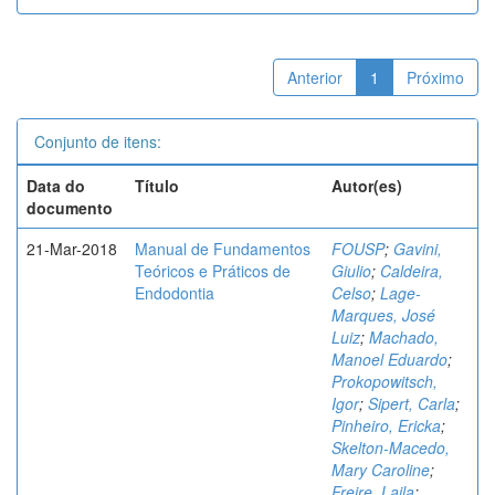
Anterior
1
Próximo
Conjunto de itens:
Data do
Título
Autor(es)
documento
21-Mar-2018
Manual de Fundamentos
FOUSP
;
Gavini,
Teóricos e Práticos de
Giulio
;
Caldeira,
Endodontia
Celso
;
Lage-
Marques, José
Luiz
;
Machado,
Manoel Eduardo
;
Prokopowitsch,
Igor
;
Sipert, Carla
;
Pinheiro, Ericka
;
Skelton-Macedo,
Mary Caroline
;
Freire, Laila
;