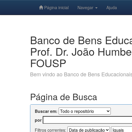
Página inicial
Navegar
Ajuda
Skip
navigation
Banco de Bens Educac
Prof. Dr. João Humbe
FOUSP
Bem vindo ao Banco de Bens Educacionais e
Página de Busca
Buscar em:
por
Filtros correntes: