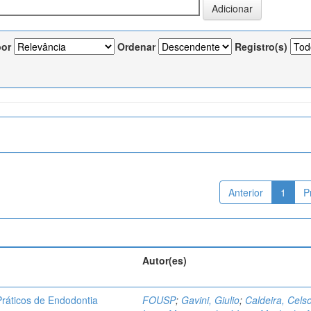
por
Ordenar
Registro(s)
Anterior
1
P
Autor(es)
ráticos de Endodontia
FOUSP
;
Gavini, Giulio
;
Caldeira, Cels