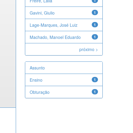
Freire, Laila
1
Gavini, Giulio
1
Lage-Marques, José Luiz
1
Machado, Manoel Eduardo
1
próximo >
Assunto
Ensino
1
Obturação
1