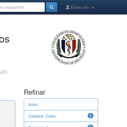
Entrar em:
cos
zzi.
Refinar
Autor
Caldeira, Celso
1