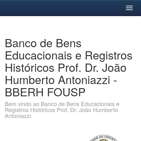
Skip
navigation
Banco de Bens
Educacionais e Registros
Históricos Prof. Dr. João
Humberto Antoniazzi -
BBERH FOUSP
Bem vindo ao Banco de Bens Educacionais e
Registros Históricos Prof. Dr. João Humberto
Antoniazzi.