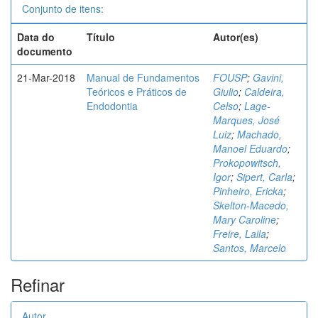
Conjunto de itens:
Data do
Título
Autor(es)
documento
21-Mar-2018
Manual de Fundamentos
FOUSP
;
Gavini,
Teóricos e Práticos de
Giulio
;
Caldeira,
Endodontia
Celso
;
Lage-
Marques, José
Luiz
;
Machado,
Manoel Eduardo
;
Prokopowitsch,
Igor
;
Sipert, Carla
;
Pinheiro, Ericka
;
Skelton-Macedo,
Mary Caroline
;
Freire, Laila
;
Santos, Marcelo
Refinar
Autor