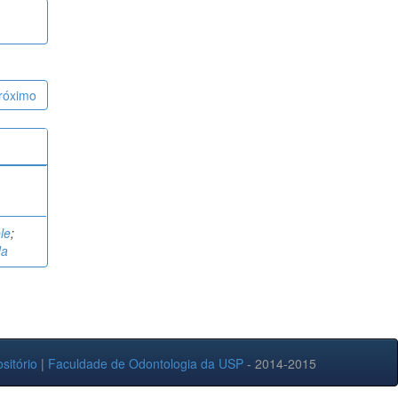
róximo
le
;
da
sitório
|
Faculdade de Odontologia da USP
- 2014-2015