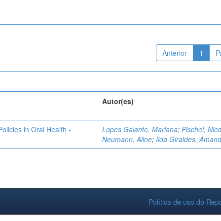
Anterior
1
P
Autor(es)
licies in Oral Health -
Lopes Galante, Mariana
;
Pischel, Nico
Neumann, Aline
;
Iida Giraldes, Aman
Política de uso do Repo