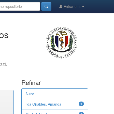
Entrar em:
cos
zzi.
Refinar
Autor
Iida Giraldes, Amanda
1