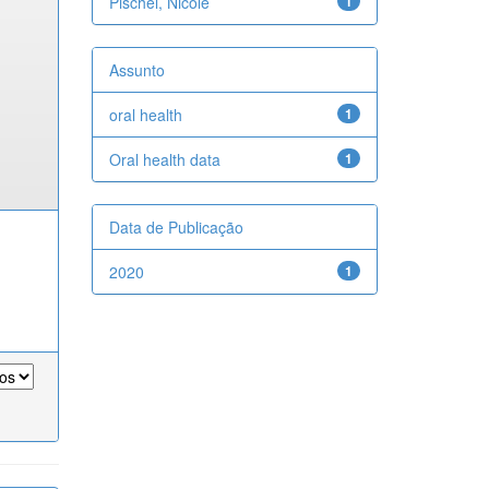
Pischel, Nicole
1
Assunto
oral health
1
Oral health data
1
Data de Publicação
2020
1