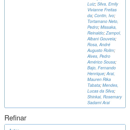
Luiz
;
Silva, Emily
Vivianne Freitas
da
;
Contin, Ivo
;
Tortamano Neto,
Pedro
;
Missaka,
Reinaldo
;
Zampol,
Albani Gouveia
;
Rosa, André
Augusto Rolim
;
Alves, Pedro
Américo Sousa
;
Bajo, Fernando
Henrique
;
Arai,
Mauren Rika
Tabata
;
Mendes,
Lucas da Silva
;
Shinkai, Rosemary
Sadami Arai
Refinar