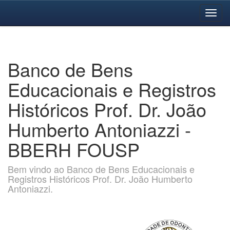
Skip
navigation
Banco de Bens
Educacionais e Registros
Históricos Prof. Dr. João
Humberto Antoniazzi -
BBERH FOUSP
Bem vindo ao Banco de Bens Educacionais e
Registros Históricos Prof. Dr. João Humberto
Antoniazzi.