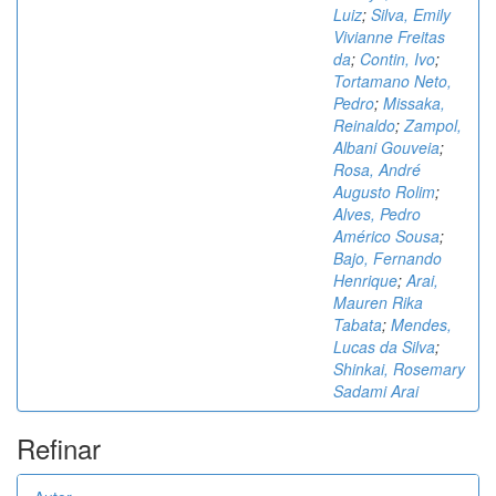
Luiz
;
Silva, Emily
Vivianne Freitas
da
;
Contin, Ivo
;
Tortamano Neto,
Pedro
;
Missaka,
Reinaldo
;
Zampol,
Albani Gouveia
;
Rosa, André
Augusto Rolim
;
Alves, Pedro
Américo Sousa
;
Bajo, Fernando
Henrique
;
Arai,
Mauren Rika
Tabata
;
Mendes,
Lucas da Silva
;
Shinkai, Rosemary
Sadami Arai
Refinar