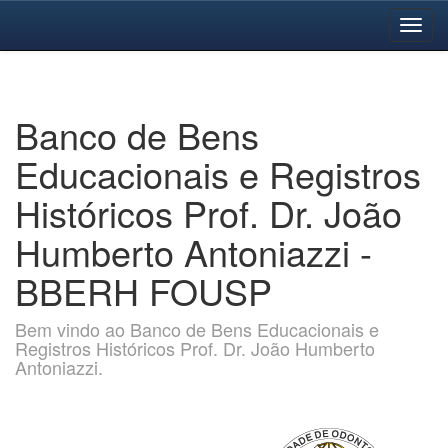
Skip
navigation
Banco de Bens
Educacionais e Registros
Históricos Prof. Dr. João
Humberto Antoniazzi -
BBERH FOUSP
Bem vindo ao Banco de Bens Educacionais e
Registros Históricos Prof. Dr. João Humberto
Antoniazzi.