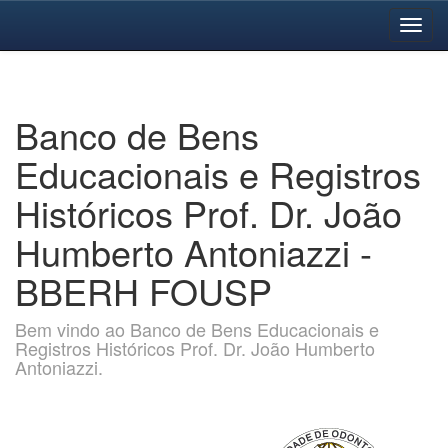
Skip
navigation
Banco de Bens
Educacionais e Registros
Históricos Prof. Dr. João
Humberto Antoniazzi -
BBERH FOUSP
Bem vindo ao Banco de Bens Educacionais e
Registros Históricos Prof. Dr. João Humberto
Antoniazzi.