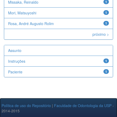
Missaka, Reinaldo
1
Mori, Matsuyoshi
1
Rosa, André Augusto Rolim
1
próximo >
Assunto
Instruções
1
Paciente
1
Política de uso do Repositório
|
Faculdade de Odontologia da USP
-
2014-2015