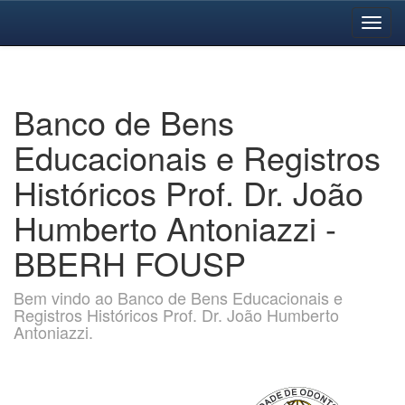
Skip
navigation
Banco de Bens
Educacionais e Registros
Históricos Prof. Dr. João
Humberto Antoniazzi -
BBERH FOUSP
Bem vindo ao Banco de Bens Educacionais e
Registros Históricos Prof. Dr. João Humberto
Antoniazzi.