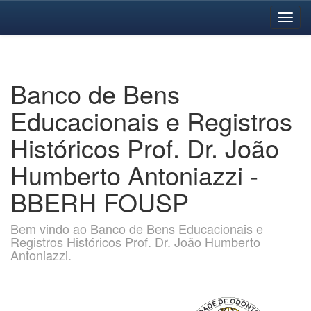
Skip
navigation
Banco de Bens
Educacionais e Registros
Históricos Prof. Dr. João
Humberto Antoniazzi -
BBERH FOUSP
Bem vindo ao Banco de Bens Educacionais e
Registros Históricos Prof. Dr. João Humberto
Antoniazzi.