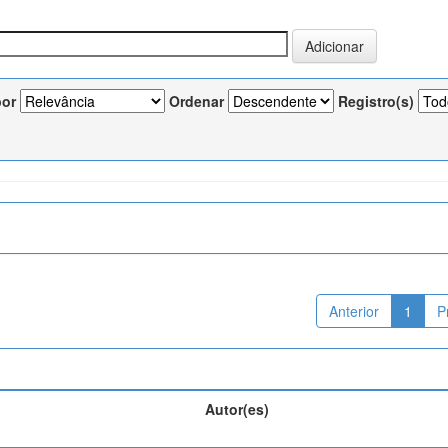
por
Ordenar
Registro(s)
Anterior
1
P
Autor(es)