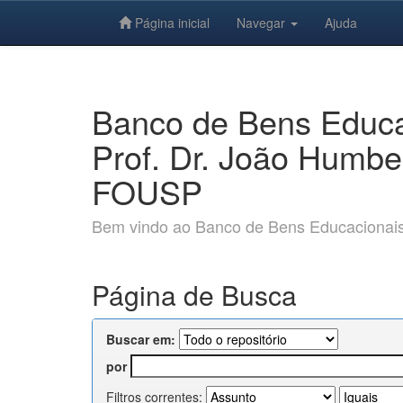
Página inicial
Navegar
Ajuda
Skip
navigation
Banco de Bens Educac
Prof. Dr. João Humbe
FOUSP
Bem vindo ao Banco de Bens Educacionais e
Página de Busca
Buscar em:
por
Filtros correntes: