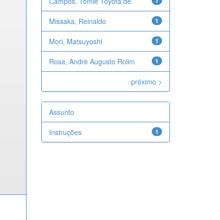
Campos, Tomie Toyota de
1
Missaka, Reinaldo
1
Mori, Matsuyoshi
1
Rosa, André Augusto Rolim
1
próximo >
Assunto
Instruções
1