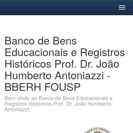
Skip
navigation
Banco de Bens
Educacionais e Registros
Históricos Prof. Dr. João
Humberto Antoniazzi -
BBERH FOUSP
Bem vindo ao Banco de Bens Educacionais e
Registros Históricos Prof. Dr. João Humberto
Antoniazzi.