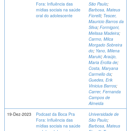
Fora: Influência das
São Paulo
;
mídias sociais na saúde
Barbosa, Mateus
oral do adolescente
Fiorelli
;
Tescer,
Mauricio Barros da
Silva
;
Formigoni,
Melissa Madeira
;
Carmo, Milca
Morgado Sobreira
do
;
Yano, Milena
Maruki
;
Araújo,
Maria Ercilia de
;
Costa, Maryana
Carmello da
;
Guedes, Erik
Vinicius Barros
;
Carrer, Fernanda
Campos de
Almeida
19-Dez-2023
Podcast da Boca Pra
Universidade de
Fora: Influência das
São Paulo
;
mídias sociais na saúde
Barbosa, Mateus