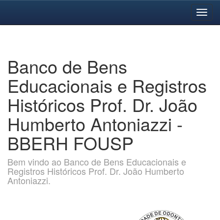
Skip
navigation
Banco de Bens
Educacionais e Registros
Históricos Prof. Dr. João
Humberto Antoniazzi -
BBERH FOUSP
Bem vindo ao Banco de Bens Educacionais e
Registros Históricos Prof. Dr. João Humberto
Antoniazzi.