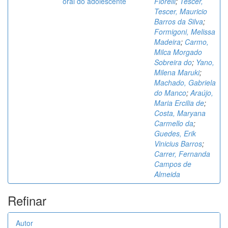
oral do adolescente
Fiorelli
;
Tescer,
Tescer, Mauricio
Barros da Silva
;
Formigoni, Melissa
Madeira
;
Carmo,
Milca Morgado
Sobreira do
;
Yano,
Milena Maruki
;
Machado, Gabriela
do Manco
;
Araújo,
Maria Ercilia de
;
Costa, Maryana
Carmello da
;
Guedes, Erik
Vinicius Barros
;
Carrer, Fernanda
Campos de
Almeida
Refinar
Autor