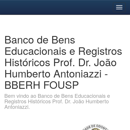
Skip
navigation
Banco de Bens
Educacionais e Registros
Históricos Prof. Dr. João
Humberto Antoniazzi -
BBERH FOUSP
Bem vindo ao Banco de Bens Educacionais e
Registros Históricos Prof. Dr. João Humberto
Antoniazzi.