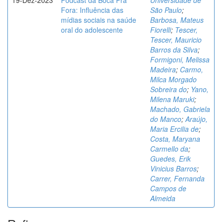
19-Dez-2023
Podcast da Boca Pra
Universidade de
Fora: Influência das
São Paulo
;
mídias sociais na saúde
Barbosa, Mateus
oral do adolescente
Fiorelli
;
Tescer,
Tescer, Mauricio
Barros da Silva
;
Formigoni, Melissa
Madeira
;
Carmo,
Milca Morgado
Sobreira do
;
Yano,
Milena Maruki
;
Machado, Gabriela
do Manco
;
Araújo,
Maria Ercilia de
;
Costa, Maryana
Carmello da
;
Guedes, Erik
Vinicius Barros
;
Carrer, Fernanda
Campos de
Almeida