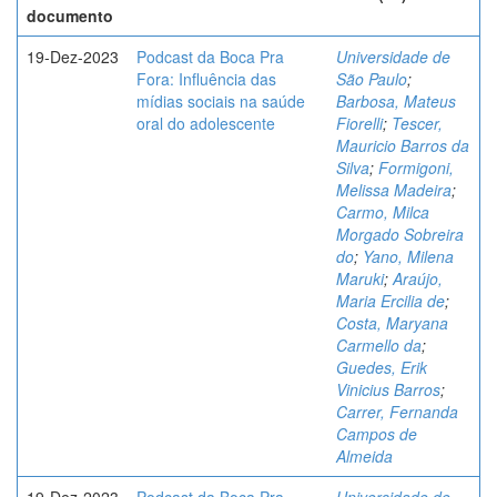
documento
19-Dez-2023
Podcast da Boca Pra
Universidade de
Fora: Influência das
São Paulo
;
mídias sociais na saúde
Barbosa, Mateus
oral do adolescente
Fiorelli
;
Tescer,
Mauricio Barros da
Silva
;
Formigoni,
Melissa Madeira
;
Carmo, Milca
Morgado Sobreira
do
;
Yano, Milena
Maruki
;
Araújo,
Maria Ercilia de
;
Costa, Maryana
Carmello da
;
Guedes, Erik
Vinicius Barros
;
Carrer, Fernanda
Campos de
Almeida