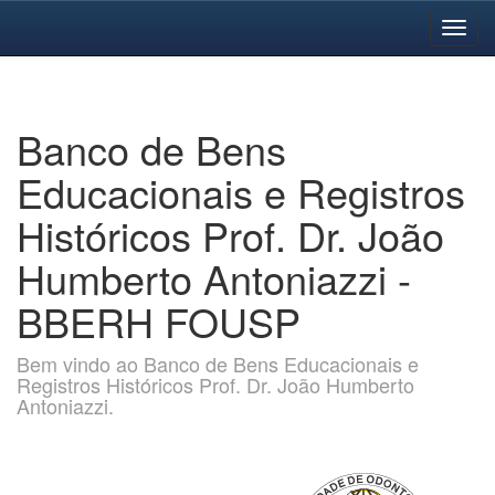
Skip
navigation
Banco de Bens
Educacionais e Registros
Históricos Prof. Dr. João
Humberto Antoniazzi -
BBERH FOUSP
Bem vindo ao Banco de Bens Educacionais e
Registros Históricos Prof. Dr. João Humberto
Antoniazzi.