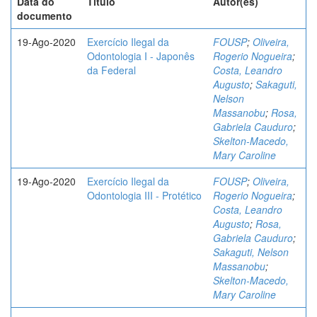
Data do
Título
Autor(es)
documento
19-Ago-2020
Exercício Ilegal da
FOUSP
;
Oliveira,
Odontologia I - Japonês
Rogerio Nogueira
;
da Federal
Costa, Leandro
Augusto
;
Sakaguti,
Nelson
Massanobu
;
Rosa,
Gabriela Cauduro
;
Skelton-Macedo,
Mary Caroline
19-Ago-2020
Exercício Ilegal da
FOUSP
;
Oliveira,
Odontologia III - Protético
Rogerio Nogueira
;
Costa, Leandro
Augusto
;
Rosa,
Gabriela Cauduro
;
Sakaguti, Nelson
Massanobu
;
Skelton-Macedo,
Mary Caroline