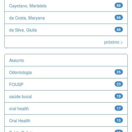
Cayetano, Maristela
66
da Costa, Maryana
66
da Silva, Giulia
66
próximo >
Assunto
Odontologia
25
FOUSP
23
saúde bucal
19
oral health
17
Oral Health
15