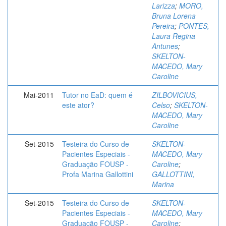
Larizza
;
MORO,
Bruna Lorena
Pereira
;
PONTES,
Laura Regina
Antunes
;
SKELTON-
MACEDO, Mary
Caroline
Mai-2011
Tutor no EaD: quem é
ZILBOVICIUS,
este ator?
Celso
;
SKELTON-
MACEDO, Mary
Caroline
Set-2015
Testeira do Curso de
SKELTON-
Pacientes Especiais -
MACEDO, Mary
Graduação FOUSP -
Caroline
;
Profa Marina Gallottini
GALLOTTINI,
Marina
Set-2015
Testeira do Curso de
SKELTON-
Pacientes Especiais -
MACEDO, Mary
Graduação FOUSP -
Caroline
;